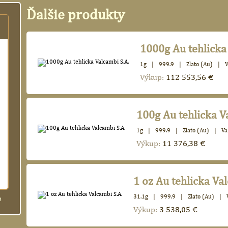
Ďalšie produkty
1000g Au tehlicka
1g
|
999.9
|
Zlato (Au)
|
V
Výkup:
112 553,56 €
100g Au tehlicka V
1g
|
999.9
|
Zlato (Au)
|
Va
Výkup:
11 376,38 €
1 oz Au tehlicka Va
31.1g
|
999.9
|
Zlato (Au)
|
h
Výkup:
3 538,05 €