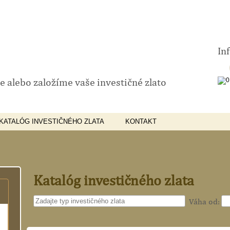
In
 alebo založíme vaše investičné zlato
KATALÓG INVESTIČNÉHO ZLATA
KONTAKT
Katalóg investičného zlata
Váha od: