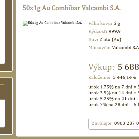
50x1g Au Combibar Valcambi S.A.
Váha kovu:
5 g
Rýdzosť:
999.9
Kov:
Zlato (Au)
Mincovňa:
Valcambi S.A
Výkup:
5 688
Založenie:
5 446,14 €
úrok 1.75% na 7 dní = 
úrok 3.5% na 14 dní = 
úrok 5.25% na 21 dní =
úrok 7% na 28 dní = 5 
Zavolajte:
0903 287 